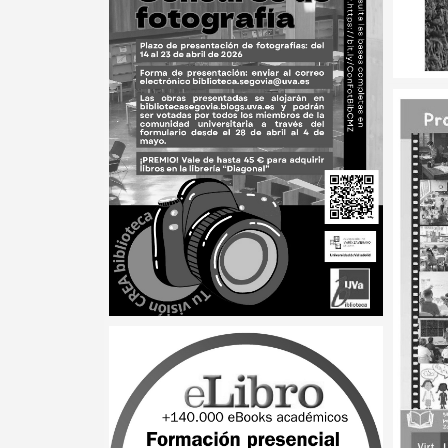
X
30 JUNIO, 2026 •
MEDIA ETHICS
CONFERENCE:
selección bibliográfica
18 JUN
Prést
veran