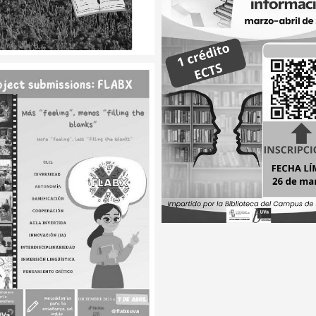
1 JUNIO, 2026 •
Bibliobike visita
Segovia y el Campus
UVa
IO, 2026 •
amo especial de
o: del 12 de junio