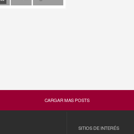
 de septiembre
Curso
17 MARZO, 2026 •
online «Recursos de
información» (Nuevo
plazo de inscripción)
CARGAR MAS POSTS
RZO, 2026 •
ecto FLABX
ertura hasta el 7
il)
SITIOS DE INTERÉS