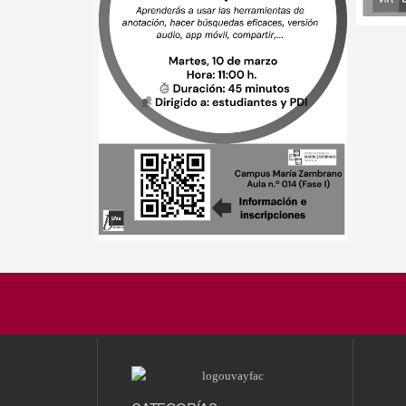
al 23
13 ABRIL, 2026 •
CONCURSO DE
FOTOGRAFÍA «Tu
visión crea biblioteca»
17 MA
Proy
(Reap
de abr