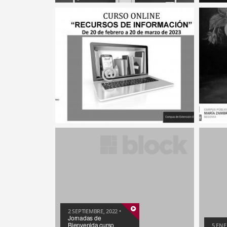
29 SEPTIEMBRE, 2025 •
Taquillas / Armarios
7 MAR
cargadores ¡Nuevo
onli
servicio!
DE I
2 SEPTIEMBRE, 2022 •
Jornadas de
Bienvenida curso
5 ENE