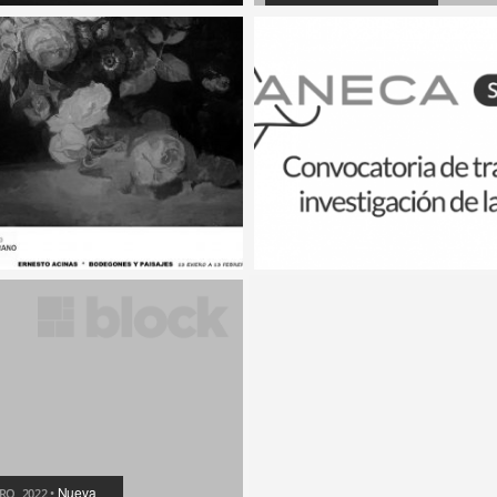
Curso
ZO, 2024 •
ne RECURSOS
NFORMACIÓN
Nueva
RO, 2022 •