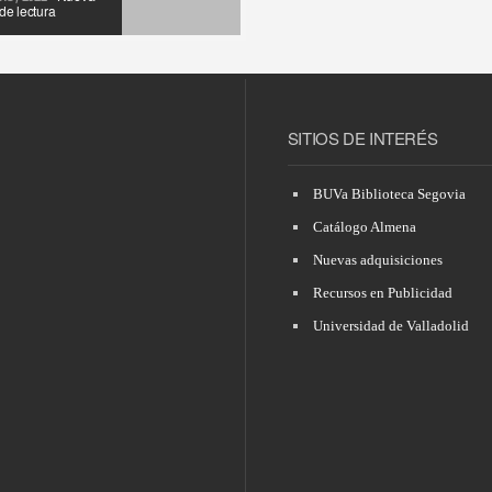
de lectura
SITIOS DE INTERÉS
ERO, 2023 •
EGONES Y
11 ENERO, 2023 •
JES’ de Ernesto
CONVOCATORIA DE
s
SEXENIOS
BUVa Biblioteca Segovia
Catálogo Almena
Nuevas adquisiciones
Recursos en Publicidad
Universidad de Valladolid