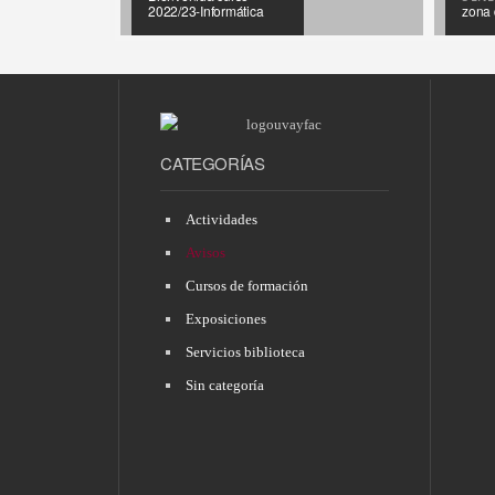
2022/23-Informática
zona 
8 FEBRERO, 2023 •
15 EN
CATEGORÍAS
Curso online
‘BOD
«Recursos de
PAISA
información»
Acina
Actividades
Avisos
Cursos de formación
Exposiciones
Servicios biblioteca
Sin categoría